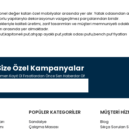
nel değer katan özel mobilyalar arasında yer alır. Yatak odasından 
nforlu yapılarıyla dekorasyonun vazgeçilmez parçalarından biridir.
iyle kaliteli üretimi, zarif tasarımları ve müşteri memnuniyeti odakl
rı arasında yer almaktadır.
kapitoneli puf,ahşap ayaklı puf,yatak odası pufu,bench puf fiyatları
Size Özel Kampanyalar
men Kayıt Ol Fırsatlardan Önce Sen Haberdar Ol!
POPÜLER KATEGORİLER
MÜŞTERİ HİZ
arı
Sandalye
Blog
mı
Çalışma Masası
Sıkça Sorulan S