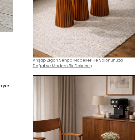
Ahşap Zigon Sehpa Modelleri ile Salonunuza
Doğal ve Modern Bir Dokunuş
a yer