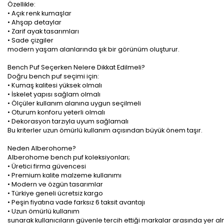
Özellikle:
• Açık renk kumaşlar
• Ahşap detaylar
• Zarif ayak tasarımları
• Sade çizgiler
modern yaşam alanlarında şık bir görünüm oluşturur.
Bench Puf Seçerken Nelere Dikkat Edilmeli?
Doğru bench puf seçimi için:
• Kumaş kalitesi yüksek olmalı
• İskelet yapısı sağlam olmalı
• Ölçüler kullanım alanına uygun seçilmeli
• Oturum konforu yeterli olmalı
• Dekorasyon tarzıyla uyum sağlamalı
Bu kriterler uzun ömürlü kullanım açısından büyük önem taşır.
Neden Alberohome?
Alberohome bench puf koleksiyonları;
• Üretici firma güvencesi
• Premium kalite malzeme kullanımı
• Modern ve özgün tasarımlar
• Türkiye geneli ücretsiz kargo
• Peşin fiyatına vade farksız 6 taksit avantajı
• Uzun ömürlü kullanım
sunarak kullanıcıların güvenle tercih ettiği markalar arasında yer al