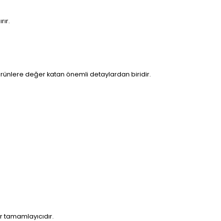
rır.
ürünlere değer katan önemli detaylardan biridir.
r tamamlayıcıdır.