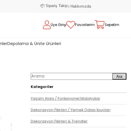
📦 Sipariş Takip
|
ℹ️ Hakkımızda
Üye Girişi
Favorilerim
Sepetim
nler
Depolama & Ünite Ürünleri
Ara
Kategoriler
Yaşam Alanı / Fonksiyonel Mobilyalar
Dekorasyon Fikirleri / Yemek Odası İpuçları
Dekorasyon Fikirleri & Trendler