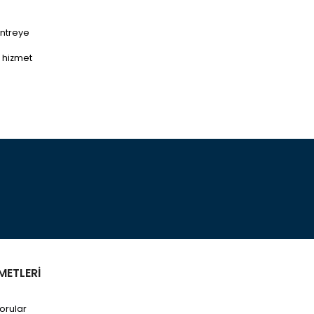
antreye
ı hizmet
METLERİ
orular