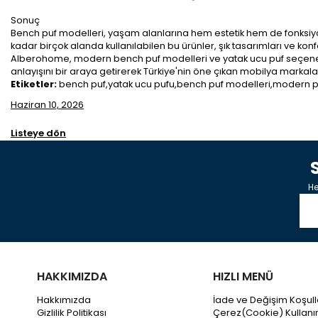
Sonuç
Bench puf modelleri, yaşam alanlarına hem estetik hem de fonksiyo
kadar birçok alanda kullanılabilen bu ürünler, şık tasarımları ve ko
Alberohome, modern bench puf modelleri ve yatak ucu puf seçenekler
anlayışını bir araya getirerek Türkiye'nin öne çıkan mobilya markala
Etiketler:
bench puf,yatak ucu pufu,bench puf modelleri,modern puf,
Haziran 10, 2026
Listeye dön
He
HAKKIMIZDA
HIZLI MENÜ
Hakkımızda
İade ve Değişim Koşull
Gizlilik Politikası
Çerez(Cookie) Kullanı