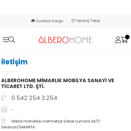
📦 Sipariş Takip
🚚 Ücretsiz Kargo
|
İletişim
ALBEROHOME MİMARLIK MOBİLYA SANAYİ VE
TİCARET LTD. ŞTİ.
0 542 254 3 254
-
İstiklal mahallesi mehmetçik Sokak numara 34/17
Serdivan/SAKARYA