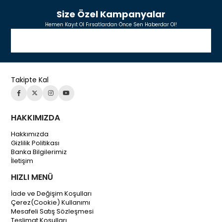
Size Özel Kampanyalar
Hemen Kayıt Ol Fırsatlardan Önce Sen Haberdar Ol!
Takipte Kal
HAKKIMIZDA
Hakkımızda
Gizlilik Politikası
Banka Bilgilerimiz
İletişim
HIZLI MENÜ
İade ve Değişim Koşulları
Çerez(Cookie) Kullanımı
Mesafeli Satış Sözleşmesi
Teslimat Koşulları