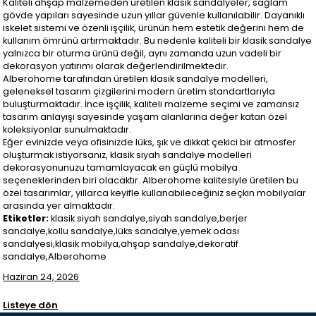
Kaliteli ahşap malzemeden üretilen klasik sandalyeler, sağlam
gövde yapıları sayesinde uzun yıllar güvenle kullanılabilir. Dayanıklı
iskelet sistemi ve özenli işçilik, ürünün hem estetik değerini hem de
kullanım ömrünü artırmaktadır. Bu nedenle kaliteli bir klasik sandalye
yalnızca bir oturma ürünü değil, aynı zamanda uzun vadeli bir
dekorasyon yatırımı olarak değerlendirilmektedir.
Alberohome tarafından üretilen klasik sandalye modelleri,
geleneksel tasarım çizgilerini modern üretim standartlarıyla
buluşturmaktadır. İnce işçilik, kaliteli malzeme seçimi ve zamansız
tasarım anlayışı sayesinde yaşam alanlarına değer katan özel
koleksiyonlar sunulmaktadır.
Eğer evinizde veya ofisinizde lüks, şık ve dikkat çekici bir atmosfer
oluşturmak istiyorsanız, klasik siyah sandalye modelleri
dekorasyonunuzu tamamlayacak en güçlü mobilya
seçeneklerinden biri olacaktır. Alberohome kalitesiyle üretilen bu
özel tasarımlar, yıllarca keyifle kullanabileceğiniz seçkin mobilyalar
arasında yer almaktadır.
Etiketler:
klasik siyah sandalye,siyah sandalye,berjer
sandalye,kollu sandalye,lüks sandalye,yemek odası
sandalyesi,klasik mobilya,ahşap sandalye,dekoratif
sandalye,Alberohome
Haziran 24, 2026
Listeye dön