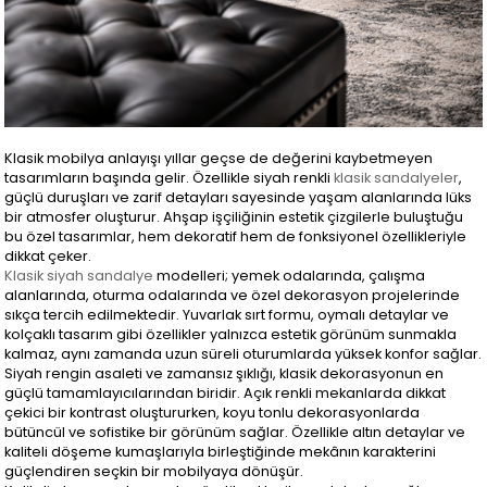
Klasik mobilya anlayışı yıllar geçse de değerini kaybetmeyen
tasarımların başında gelir. Özellikle siyah renkli
klasik sandalyeler
,
güçlü duruşları ve zarif detayları sayesinde yaşam alanlarında lüks
bir atmosfer oluşturur. Ahşap işçiliğinin estetik çizgilerle buluştuğu
bu özel tasarımlar, hem dekoratif hem de fonksiyonel özellikleriyle
dikkat çeker.
Klasik siyah sandalye
modelleri; yemek odalarında, çalışma
alanlarında, oturma odalarında ve özel dekorasyon projelerinde
sıkça tercih edilmektedir. Yuvarlak sırt formu, oymalı detaylar ve
kolçaklı tasarım gibi özellikler yalnızca estetik görünüm sunmakla
kalmaz, aynı zamanda uzun süreli oturumlarda yüksek konfor sağlar.
Siyah rengin asaleti ve zamansız şıklığı, klasik dekorasyonun en
güçlü tamamlayıcılarından biridir. Açık renkli mekanlarda dikkat
çekici bir kontrast oluştururken, koyu tonlu dekorasyonlarda
bütüncül ve sofistike bir görünüm sağlar. Özellikle altın detaylar ve
kaliteli döşeme kumaşlarıyla birleştiğinde mekânın karakterini
güçlendiren seçkin bir mobilyaya dönüşür.