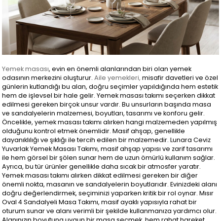
Yemek masası
, evin en önemli alanlarından biri olan yemek
odasının merkezini oluşturur.
Aile yemekleri,
misafir davetleri ve özel
günlerin kutlandığı bu alan, doğru seçimler yapıldığında hem estetik
hem de işlevsel bir hale gelir. Yemek masası takımı seçerken dikkat
edilmesi gereken birçok unsur vardır. Bu unsurların başında masa
ve sandalyelerin malzemesi, boyutları, tasarımı ve konforu gelir.
Öncelikle, yemek masası takımı alırken hangi malzemeden yapılmış
olduğunu kontrol etmek önemlidir. Masif ahşap, genellikle
dayanıklılığı ve şıklığı ile tercih edilen bir malzemedir. Lunara Ceviz
Yuvarlak Yemek Masası Takımı, masif ahşap yapısı ve zarif tasarımı
ile hem görsel bir şölen sunar hem de uzun ömürlü kullanım sağlar.
Ayrıca, bu tür ürünler genellikle daha sıcak bir atmosfer yaratır.
Yemek masası takımı alırken dikkat edilmesi gereken bir diğer
önemli nokta, masanın ve sandalyelerin boyutlarıdır. Evinizdeki alanı
doğru değerlendirmek, seçiminizi yaparken kritik bir rol oynar. Mısır
Oval 4 Sandalyeli Masa Takımı, masif ayaklı yapısıyla rahat bir
oturum sunar ve alanı verimli bir şekilde kullanmanıza yardımcı olur.
Alanınızın boyutuna uygun bir masa seçmek, hem rahat hareket