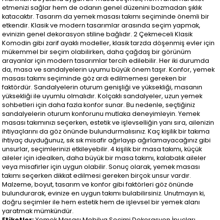
etmenizi sağlar hem de odanın genel düzenini bozmadan şıklık
katacaktır. Tasarım da yemek masası takımı seçiminde önemli bir
etkendir. Klasik ve modern tasarımlar arasında seçim yapmak,
evinizin genel dekorasyon stiline bağlıdır. 2 Çekmeceli Klasik
Komodin gibi zarif ayaklı modeller, klasik tarzda döşenmiş evler için
mükemmel bir seçim olabilirken, daha çağdaş bir görünüm
arayanlar için modern tasarımlar tercih edilebilir. Her iki durumda
da, masa ve sandalyelerin uyumu büyük önem taşır. Konfor, yemek
masası takımı seçiminde göz ardı edilmemesi gereken bir
faktördür. Sandalyelerin oturum genişliği ve yüksekliği, masanın
yüksekliği ile uyumlu olmalıdır. Kolçaklı sandalyeler, uzun yemek
sohbetleri için daha fazla konfor sunar. Bu nedenle, seçtiğiniz
sandalyelerin oturum konforunu mutlaka deneyimleyin. Yemek
masası takımınızı seçerken, estetik ve işlevselliğin yanı sıra, ailenizin
ihtiyaçlarını da göz önünde bulundurmalısınız. Kaç kişilik bir takıma
ihtiyaç duyduğunuz, sık sık misafir ağırlayıp ağırlamayacağınız gibi
unsurlar, seçimlerinizi etkileyebilir. 4 kişilik bir masa takımı, küçük
aileler için idealken, daha büyük bir masa takımı, kalabalık aileler
veya misafirler için uygun olabilir. Sonuç olarak, yemek masası
takımı seçerken dikkat edilmesi gereken birçok unsur vardır.
Malzeme, boyut, tasarım ve konfor gibi faktörleri göz önünde
bulundurarak, evinize en uygun takımı bulabilirsiniz. Unutmayın ki,
doğru seçimler ile hem estetik hem de işlevsel bir yemek alanı
yaratmak mümkündür.
Etiketler:
Yemek Masası,Mobilya Seçimi,Dekorasyon İpuçları