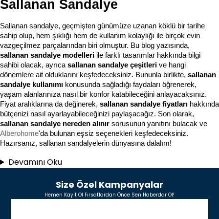
Sallanan Sandalye
Sallanan sandalye, geçmişten günümüze uzanan köklü bir tarihe 
sahip olup, hem şıklığı hem de kullanım kolaylığı ile birçok evin 
vazgeçilmez parçalarından biri olmuştur. Bu blog yazısında, 
sallanan sandalye modelleri
 ile farklı tasarımlar hakkında bilgi 
sahibi olacak, ayrıca 
sallanan sandalye çeşitleri
 ve hangi 
dönemlere ait olduklarını keşfedeceksiniz. Bununla birlikte, 
sallanan 
sandalye kullanımı
 konusunda sağladığı faydaları öğrenerek, 
yaşam alanlarınıza nasıl bir konfor katabileceğini anlayacaksınız. 
Fiyat aralıklarına da değinerek, 
sallanan sandalye fiyatları
 hakkında 
bütçenizi nasıl ayarlayabileceğinizi paylaşacağız. Son olarak, 
sallanan sandalye nereden alınır
 sorusunun yanıtını bulacak ve 
Alberohome
'da bulunan eşsiz seçenekleri keşfedeceksiniz. 
Hazırsanız, sallanan sandalyelerin dünyasına dalalım!
Devamını Oku
Size Özel Kampanyalar
Hemen Kayıt Ol Fırsatlardan Önce Sen Haberdar Ol!