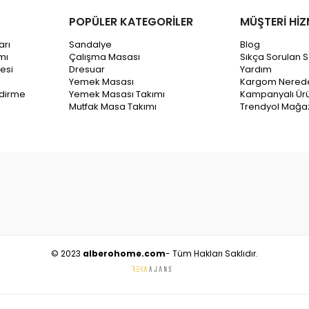
POPÜLER KATEGORİLER
MÜŞTERİ HİZ
arı
Sandalye
Blog
mı
Çalışma Masası
Sıkça Sorulan S
esi
Dresuar
Yardım
Yemek Masası
Kargom Nered
ndirme
Yemek Masası Takımı
Kampanyalı Ürü
Mutfak Masa Takımı
Trendyol Mağa
© 2023
alberohome.com
- Tüm Hakları Saklıdır.