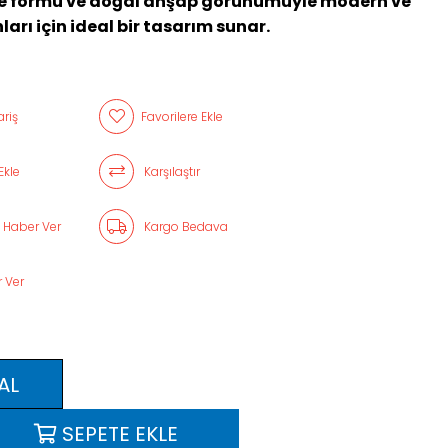
vde formu ve doğal ahşap görünümüyle modern ve
arı için ideal bir tasarım sunar.
riş
Favorilere Ekle
Ekle
Karşılaştır
 Haber Ver
Kargo Bedava
 Ver