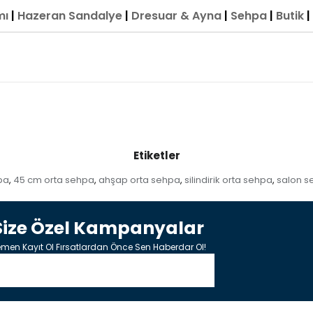
mı
|
Hazeran Sandalye
|
Dresuar & Ayna
|
Sehpa
|
Butik
|
Etiketler
pa
45 cm orta sehpa
ahşap orta sehpa
silindirik orta sehpa
salon s
,
,
,
,
Size Özel Kampanyalar
men Kayıt Ol Fırsatlardan Önce Sen Haberdar Ol!