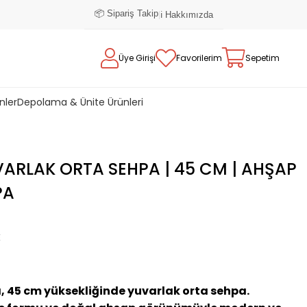
📦 Sipariş Takip
|
ℹ️ Hakkımızda
Üye Girişi
Favorilerim
Sepetim
nler
Depolama & Ünite Ürünleri
ARLAK ORTA SEHPA | 45 CM | AHŞAP
PA
E
 45 cm yüksekliğinde yuvarlak orta sehpa.