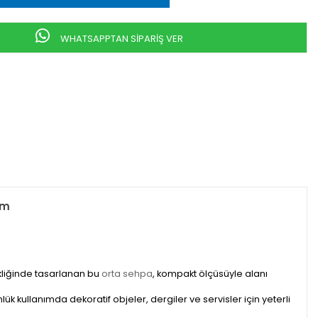
WHATSAPPTAN SİPARİŞ VER
um
kliğinde tasarlanan bu
orta sehpa
, kompakt ölçüsüyle alanı
k kullanımda dekoratif objeler, dergiler ve servisler için yeterli