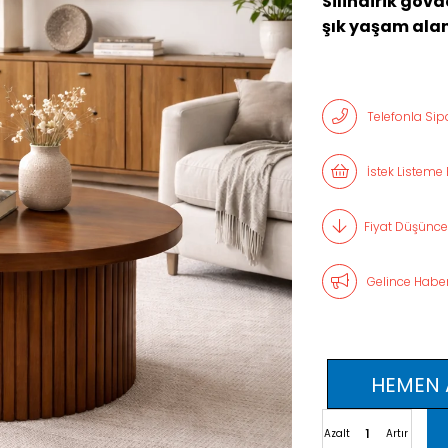
Silindirik gö
şık yaşam alanl
Telefonla Sipa
İstek Listeme 
Fiyat Düşünce
Gelince Haber
Azalt
Artır