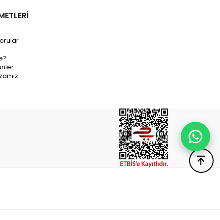
METLERİ
orular
e?
nler
zamız