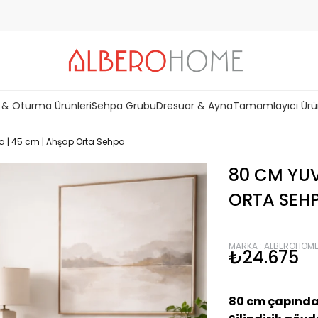
 & Oturma Ürünleri
Sehpa Grubu
Dresuar & Ayna
Tamamlayıcı Ürü
a | 45 cm | Ahşap Orta Sehpa
80 CM YUV
ORTA SEH
MARKA
:
ALBEROHOM
₺24.675
80 cm çapında,