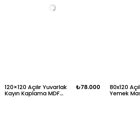
120×120 Açılır Yuvarlak
₺78.000
80x120 Açı
Kayın Kaplama MDF
Yemek Mas
Yemek Masası | 120×160
Kişilik – K
– Alberohome
Ayaklı 4 
Hazeranlı 
(80x158 Aç