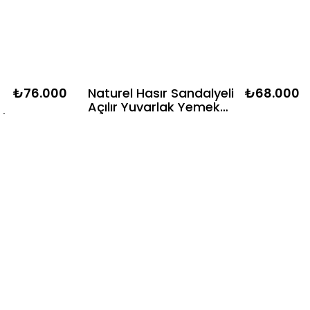
₺76.000
Naturel Hasır Sandalyeli
₺68.000
Açılır Yuvarlak Yemek
/
Masası Takımı | 1 Masa +
4 Sandalye