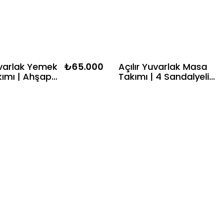
varlak Yemek
₺65.000
Açılır Yuvarlak Masa
ımı | Ahşap
Takımı | 4 Sandalyeli
lı Masa + 4
Yemek Masası 100×100 
 Kayın
100×138