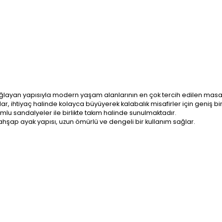
sağlayan yapısıyla modern yaşam alanlarının en çok tercih edilen masa 
ar, ihtiyaç halinde kolayca büyüyerek kalabalık misafirler için geniş bi
mlu sandalyeler ile birlikte takım halinde sunulmaktadır.
ahşap ayak yapısı, uzun ömürlü ve dengeli bir kullanım sağlar.