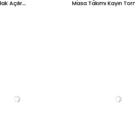
lak Açılır
Masa Takımı Kayın Tor
mı- 4
Ayaklı Sandalyeli Mode
 Bohem Şık
Yemek Masası