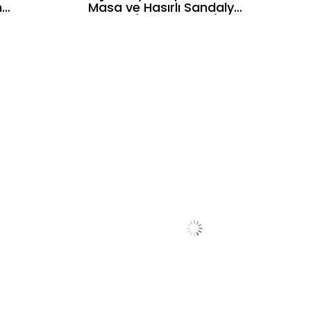
na
Masa ve Hasırlı Sandalye
rn
Takımı (4 Sandalyeli)