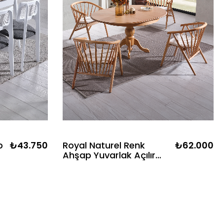
p
₺43.750
Royal Naturel Renk
₺62.000
Ahşap Yuvarlak Açılır
Masa Takımı 118x118 cm -
4 Naturel Sandalye
Bohem & İskandinav Şık
Tasarım