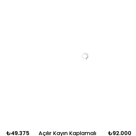
₺49.375
Açılır Kayın Kaplamalı
₺92.000