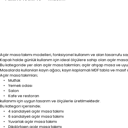
Ayaklı Ahşap Yemek
Masası Takımı | Kayın
Sandalyeli Modern
Mutfak Masa 6 Taksit
Açılır masa takımı modelleri, fonksiyonel kullanım ve alan tasarrufu 
Kapalı halde günlük kullanım için ideal ölçülere sahip olan açılır masal
Bu kategoride yer alan açılır masa takımları; açılır ahşap masa ve uyu
Masalarda kullanılan kayın ağacı, kayın kaplamalı MDF tabla ve masif 
Açılır masa takımları;
• Mutfak
• Yemek odası
• Salon
• Kafe ve restoran
kullanımı için uygun tasarım ve ölçülerle üretilmektedir.
Bu kategori içerisinde;
• 4 sandalyeli açılır masa takımı
• 6 sandalyeli açılır masa takımı
• Yuvarlak açılır masa takımı
• Dikdörtgen açılır masa takımı