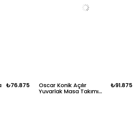
a
₺76.875
Oscar Konik Açılır
₺91.875
Yuvarlak Masa Takımı
lı
100x100 – 100x140 Açılır 4
Sandalyeli Ahşap Yemek
Masası