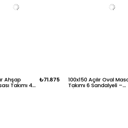
lır Ahşap
₺71.875
100x150 Açılır Oval Mas
ası Takımı 4
Takımı 6 Sandalyeli –
ayın Ağacı
8/10 Kişilik – Masif Ayak
Adet Bambu
Kayın Kaplama MDF
Sandalyeli
ık)