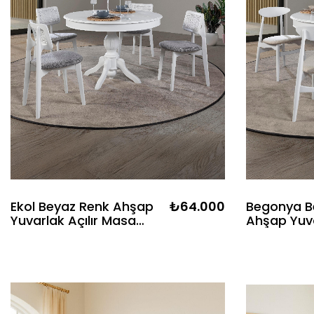
Ekol Beyaz Renk Ahşap
₺64.000
Begonya B
Yuvarlak Açılır Masa
Ahşap Yuva
Takımı - 4 Beyaz Renk
Masa Takı
Hazeranlı Sandalye
Renk Sand
Bohem & İskandinav Şık
İskandinav
Tasarım