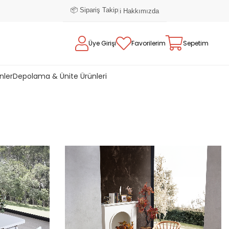
📦 Sipariş Takip
|
ℹ️ Hakkımızda
Üye Girişi
Favorilerim
Sepetim
nler
Depolama & Ünite Ürünleri