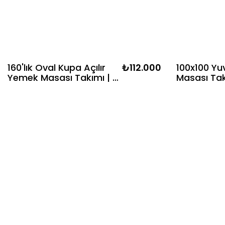
160'lık Oval Kupa Açılır
₺112.000
100x100 Yu
Yemek Masası Takımı | 4
Masası Tak
Kayın Sandalye
Kayın Ayak
Kapitoneli
Sandalye