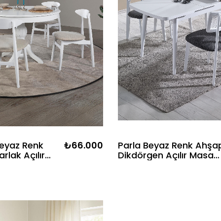
eyaz Renk
₺66.000
Parla Beyaz Renk Ahşa
rlak Açılır
Dikdörgen Açılır Masa
mı- 4 Beyaz
Takımı 127x70 cm - 4
alye Bohem &
Beyaz Hazeranlı
 Şık Tasarım
Sandalye Bohem &
İskandinav Şık Tasarım