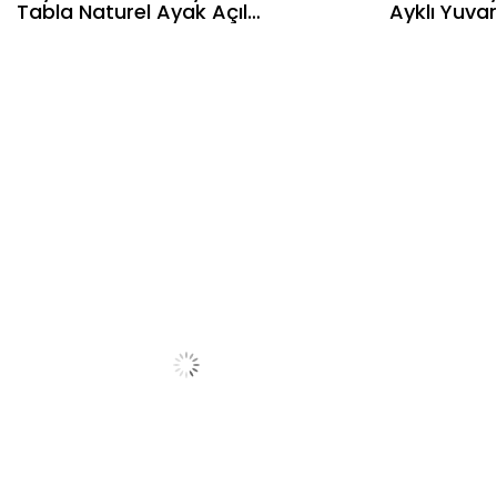
Tabla Naturel Ayak Açılır
Ayklı Yuvar
Masa Takımı- 4 Doğal
Masa Takı
Hazeranlı Sandalye
Sandalyeli
Bohem & İskandinav Şık
Tasarım
Tasarım