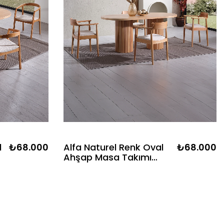
l
₺68.000
Alfa Naturel Renk Oval
₺68.000
Ahşap Masa Takımı
170x90 Cm - 4 Naturel
Renk Kolçaklı Sandalye
k
Bohem & İskandinav Şık
Tasarım