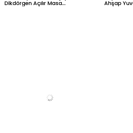
Dikdörgen Açılır Masa
Ahşap Yuva
Takımı 127x70 cm - 4
Masa Takım
Beyaz Hazeranlı
4 Naturel 
Sandalye Bohem &
Bohem & İ
İskandinav Şık Tasarım
Tasarım