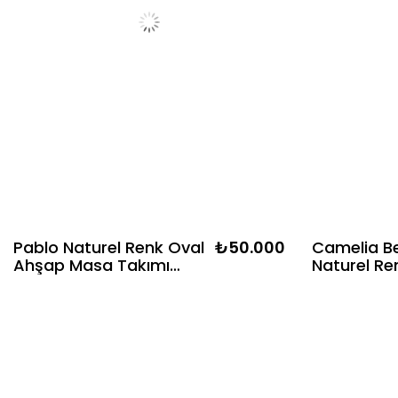
Pablo Naturel Renk Oval
₺50.000
Camelia B
Ahşap Masa Takımı
Naturel Re
80x130 - 4 Adet Ahşap
Ahşap Mas
Sandalye Bohem &
80x130 cm 
İskandinav Şık Tasarım
Naturel Re
Sandalye 
İskandinav