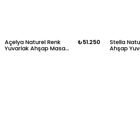
Açelya Naturel Renk
₺51.250
Stella Nat
Yuvarlak Ahşap Masa
Ahşap Yuv
Takımı- 4 Naturel Renk
Takımı- 4 
Hazeranlı Sandalye
Sandalyel
İskandinav Şık Tasarım
İskandinav