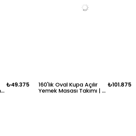
₺49.375
160'lık Oval Kupa Açılır
₺101.875
na
Yemek Masası Takımı | 4
rn
Kayın Sandalye