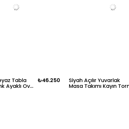
eyaz Tabla
₺46.250
Siyah Açılır Yuvarlak
nk Ayaklı Oval
Masa Takımı Kayın Tor
a Takımı
Ayaklı Sandalyeli Mode
- 4 Adet
Yemek Masası
nk Hazeranlı
Bohem &
 Şık Tasarım