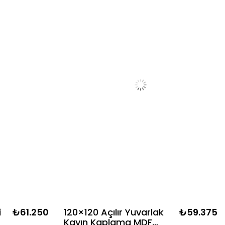
i
₺61.250
120×120 Açılır Yuvarlak
₺59.375
Kayın Kaplama MDF