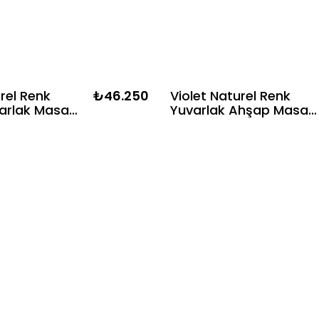
urel Renk
₺46.250
Violet Naturel Renk
arlak Masa
Yuvarlak Ahşap Masa
Naturel
Takımı- 4 Naturel Renk
i Bohem &
Hazeranlı Sandalye
 Şık Tasarım
Bohem & İskandinav Şı
Tasarım