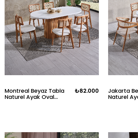
Montreal Beyaz Tabla
₺82.000
Jakarta B
Naturel Ayak Oval
Naturel Ay
Ahşap Masa Takımı
Ahşap Mas
170x90 Cm - 6
170x90 Cm
Sandalyeli Doğal
Sandalyeli
Hazeranlı İskandinav Şık
Hazeranlı 
Tasarım
Tasarım