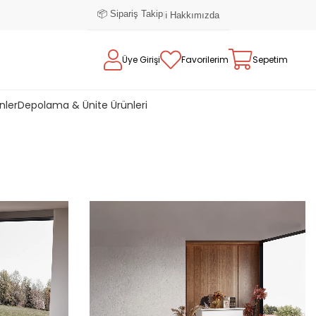
📦 Sipariş Takip
|
ℹ️ Hakkımızda
Üye Girişi
Favorilerim
Sepetim
nler
Depolama & Ünite Ürünleri