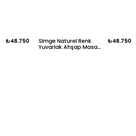
₺48.750
Simge Naturel Renk
₺48.750
Yuvarlak Ahşap Masa
Takımı- 4 Naturel Renk
Hazeranlı Sandalye
k
İskandinav Şık Tasarım