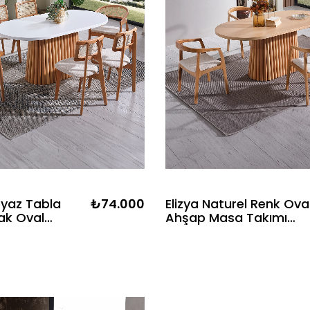
eyaz Tabla
₺74.000
Elizya Naturel Renk Ova
ak Oval
Ahşap Masa Takımı
a Takımı
170x90 Cm - 4 Naturel
 - 6
Renk Kolçaklı Sandalye
 Doğal
Bohem & İskandinav Şı
İskandinav Şık
Tasarım