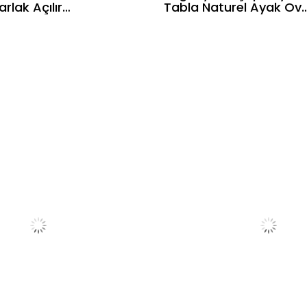
rlak Açılır
Tabla Naturel Ayak Ova
ı 118x118 cm -
Masa Takımı 170x90 C
Sandalye
- 6 Sandalyeli Doğal
skandinav Şık
Hazeranlı İskandinav Şı
Tasarım