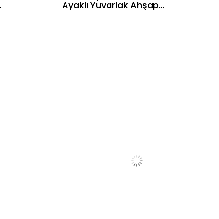
l
Ayaklı Yuvarlak Ahşap
m
Masa Takımı- 4 Naturel
Renk Hazeranlı Oval Sırtlı
k
Sandalye Bohem &
İskandinav Şık Tasarım