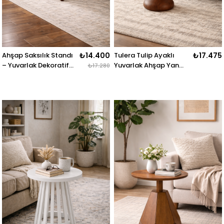
Ahşap Saksılık Standı
₺14.400
Tulera Tulip Ayaklı
₺17.475
– Yuvarlak Dekoratif
Yuvarlak Ahşap Yan
₺17.280
Saksı Sehpası – 71 cm
Sehpa – Modern
Tasarım – 55 × 55 cm