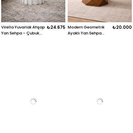
Virella Yuvarlak Ahşap
₺24.675
Modern Geometrik
₺20.000
Yan Sehpa – Çubuk
Ayaklı Yan Sehpa
Ayaklı Modern Koltuk
50x57 cm – Yuvarlak
Yanı Sehpası – 50×57
Orta Sehpa Modeli
cm