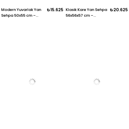
Modern Yuvarlak Yan
₺15.625
Klasik Kare Yan Sehpa
₺20.625
Sehpa 50x55 cm –
56x56x57 cm –
Minimal Salon Sehpası
Dekoratif Salon
Sehpası