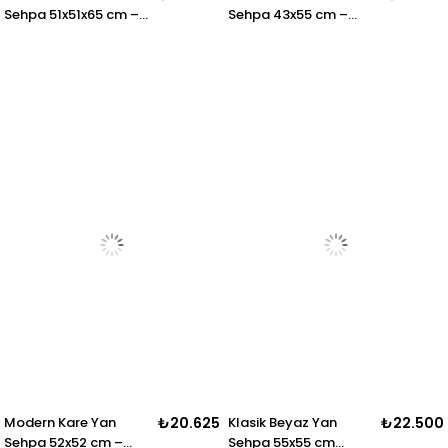
Sehpa 51x51x65 cm –
Sehpa 43x55 cm –
Dekoratif Salon
Dekoratif Salon
Sehpası
Sehpası
Modern Kare Yan
₺20.625
Klasik Beyaz Yan
₺22.500
Sehpa 52x52 cm –
Sehpa 55x55 cm