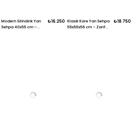
Modern Silindirik Yan
₺16.250
Klasik Kare Yan Sehpa
₺18.750
Sehpa 40x55 cm –
55x55x56 cm – Zarif
Dikey Çizgili Tasarım
Ayaklı Salon Sehpası