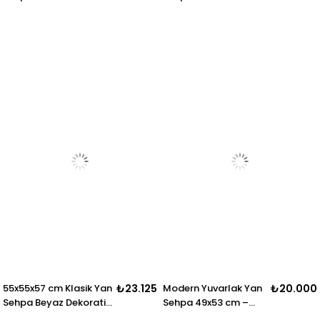
Minimalist Salon ve
Dekoratif Salon
Oturma Odası
Sehpası
Sehpası
55x55x57 cm Klasik Yan
₺23.125
Modern Yuvarlak Yan
₺20.000
Sehpa Beyaz Dekoratif
Sehpa 49x53 cm –
Salon Sehpası
Dekoratif Silindir