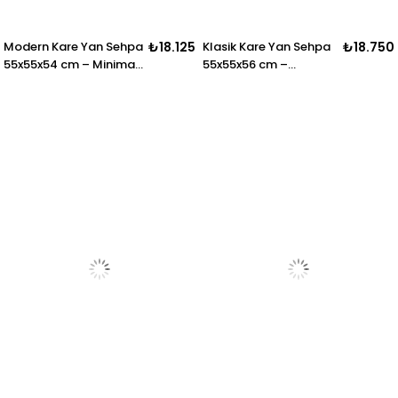
Modern Kare Yan Sehpa
₺18.125
Klasik Kare Yan Sehpa
₺18.750
55x55x54 cm – Minimal
55x55x56 cm –
Salon Sehpası
Dekoratif Salon
Sehpası