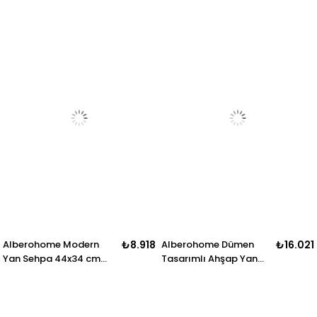
Alberohome Modern
₺8.918
Alberohome Dümen
₺16.021
Yan Sehpa 44x34 cm
Tasarımlı Ahşap Yan
Ahşap C Sehpa
Sehpa 62x57 cm
Dekoratif Sehpa