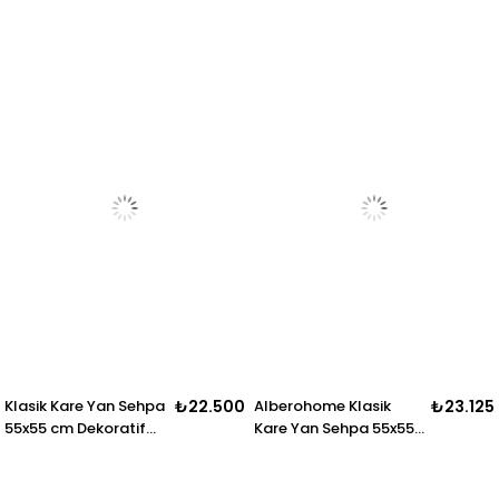
Klasik Kare Yan Sehpa
₺22.500
Alberohome Klasik
₺23.125
55x55 cm Dekoratif
Kare Yan Sehpa 55x55
Sehpa
cm Beyaz