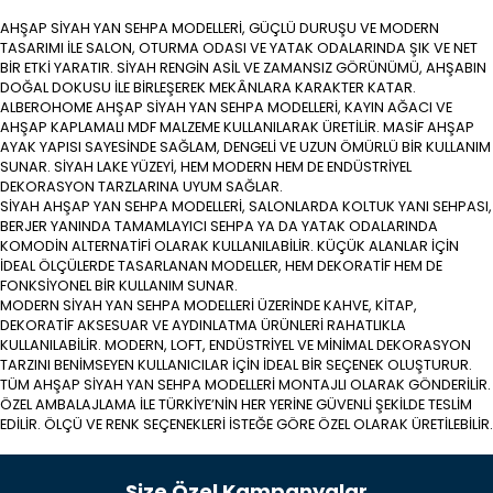
AHŞAP SİYAH YAN SEHPA MODELLERİ, GÜÇLÜ DURUŞU VE MODERN
TASARIMI İLE SALON, OTURMA ODASI VE YATAK ODALARINDA ŞIK VE NET
BİR ETKİ YARATIR. SİYAH RENGİN ASİL VE ZAMANSIZ GÖRÜNÜMÜ, AHŞABIN
DOĞAL DOKUSU İLE BİRLEŞEREK MEKÂNLARA KARAKTER KATAR.
ALBEROHOME AHŞAP SİYAH YAN SEHPA MODELLERİ, KAYIN AĞACI VE
AHŞAP KAPLAMALI MDF MALZEME KULLANILARAK ÜRETİLİR. MASİF AHŞAP
AYAK YAPISI SAYESİNDE SAĞLAM, DENGELİ VE UZUN ÖMÜRLÜ BİR KULLANIM
SUNAR. SİYAH LAKE YÜZEYİ, HEM MODERN HEM DE ENDÜSTRİYEL
DEKORASYON TARZLARINA UYUM SAĞLAR.
SİYAH AHŞAP YAN SEHPA MODELLERİ, SALONLARDA KOLTUK YANI SEHPASI,
BERJER YANINDA TAMAMLAYICI SEHPA YA DA YATAK ODALARINDA
KOMODİN ALTERNATİFİ OLARAK KULLANILABİLİR. KÜÇÜK ALANLAR İÇİN
İDEAL ÖLÇÜLERDE TASARLANAN MODELLER, HEM DEKORATİF HEM DE
FONKSİYONEL BİR KULLANIM SUNAR.
MODERN SİYAH YAN SEHPA MODELLERİ ÜZERİNDE KAHVE, KİTAP,
DEKORATİF AKSESUAR VE AYDINLATMA ÜRÜNLERİ RAHATLIKLA
KULLANILABİLİR. MODERN, LOFT, ENDÜSTRİYEL VE MİNİMAL DEKORASYON
TARZINI BENİMSEYEN KULLANICILAR İÇİN İDEAL BİR SEÇENEK OLUŞTURUR.
TÜM AHŞAP SİYAH YAN SEHPA MODELLERİ MONTAJLI OLARAK GÖNDERİLİR.
ÖZEL AMBALAJLAMA İLE TÜRKİYE’NİN HER YERİNE GÜVENLİ ŞEKİLDE TESLİM
EDİLİR. ÖLÇÜ VE RENK SEÇENEKLERİ İSTEĞE GÖRE ÖZEL OLARAK ÜRETİLEBİLİR.
Size Özel Kampanyalar