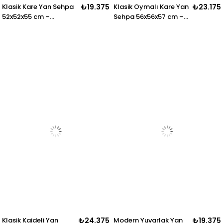
Klasik Kare Yan Sehpa
₺19.375
Klasik Oymalı Kare Yan
₺23.175
52x52x55 cm –
Sehpa 56x56x57 cm –
Dekoratif Salon
Dekoratif Salon
Sehpası
Sehpası
Klasik Kaideli Yan
₺24.375
Modern Yuvarlak Yan
₺19.375