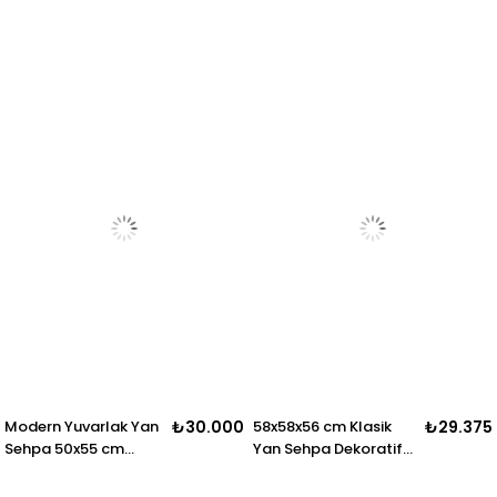
Tasarım Sehpa
Modern Yuvarlak Yan
₺30.000
58x58x56 cm Klasik
₺29.375
Sehpa 50x55 cm
Yan Sehpa Dekoratif
Dekoratif Sehpa
Salon Sehpası