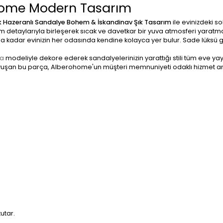
ohome Modern Tasarım
k Hazeranlı Sandalye Bohem & İskandinav Şık Tasarım
ile evinizdeki s
m detaylarıyla birleşerek sıcak ve davetkar bir yuva atmosferi yaratma
a kadar evinizin her odasında kendine kolayca yer bulur. Sade lüksü g
a
modeliyle dekore ederek sandalyelerinizin yarattığı stili tüm eve yaya
kavuşan bu parça, Alberohome'un müşteri memnuniyeti odaklı hizmet anlay
utar.