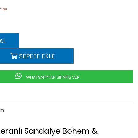
 Ver
WHATSAPPTAN SİPARİŞ VER
um
zeranlı Sandalye Bohem &