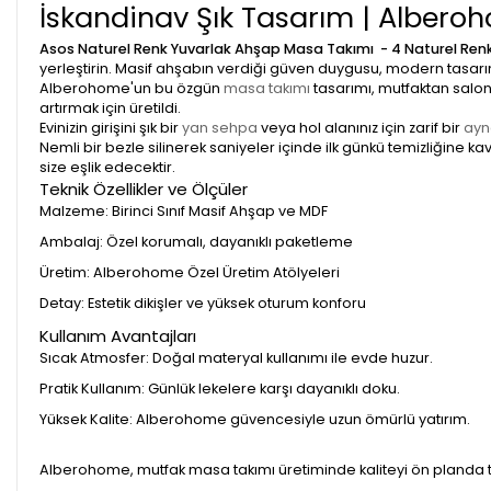
İskandinav Şık Tasarım | Alber
Asos Naturel Renk Yuvarlak Ahşap Masa Takımı - 4 Naturel Ren
yerleştirin. Masif ahşabın verdiği güven duygusu, modern tasarı
Alberohome'un bu özgün
masa takımı
tasarımı, mutfaktan salon
artırmak için üretildi.
Evinizin girişini şık bir
yan sehpa
veya hol alanınız için zarif bir
ayn
Nemli bir bezle silinerek saniyeler içinde ilk günkü temizliğine 
size eşlik edecektir.
Teknik Özellikler ve Ölçüler
Malzeme: Birinci Sınıf Masif Ahşap ve MDF
Ambalaj: Özel korumalı, dayanıklı paketleme
Üretim: Alberohome Özel Üretim Atölyeleri
Detay: Estetik dikişler ve yüksek oturum konforu
Kullanım Avantajları
Sıcak Atmosfer: Doğal materyal kullanımı ile evde huzur.
Pratik Kullanım: Günlük lekelere karşı dayanıklı doku.
Yüksek Kalite: Alberohome güvencesiyle uzun ömürlü yatırım.
Alberohome, mutfak masa takımı üretiminde kaliteyi ön planda t