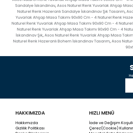
Sandalye İskandinav
Asos Naturel Renk Yuvarlak Ahşap Masa
,
Naturel Renk Hazeranlı Sandalye İskandinav Şık Tasarım
Aso
,
Yuvarlak Ahşap Masa Takımı 90x90 Cm - 4 Naturel Renk Hazer
Naturel Renk Yuvarlak Ahşap Masa Takımı 90x90 Cm - 4 Nature
Naturel Renk Yuvarlak Ahşap Masa Takımı 90x90 Cm - 4 Natu
İskandinav Şık
Asos Naturel Renk Yuvarlak Ahşap Masa Takım
,
Naturel Renk Hazeranlı Bohem İskandinav Tasarım
Asos Natur
,
90x
He
HAKKIMIZDA
HIZLI MENÜ
Hakkımızda
İade ve Değişim Koşull
Gizlilik Politikası
Çerez(Cookie) Kullanı