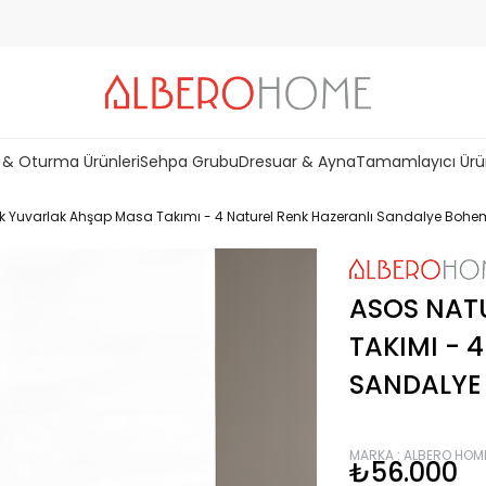
 & Oturma Ürünleri
Sehpa Grubu
Dresuar & Ayna
Tamamlayıcı Ürü
nk Yuvarlak Ahşap Masa Takımı - 4 Naturel Renk Hazeranlı Sandalye Bohe
ASOS NAT
TAKIMI - 
SANDALYE 
MARKA
:
ALBERO HOM
₺56.000