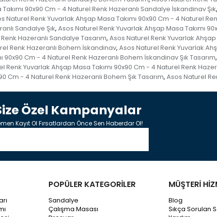
 Takımı 90x90 Cm - 4 Naturel Renk Hazeranlı Sandalye İskandinav Şık
s Naturel Renk Yuvarlak Ahşap Masa Takımı 90x90 Cm - 4 Naturel Re
anlı Sandalye Şık
Asos Naturel Renk Yuvarlak Ahşap Masa Takımı 90x
,
l Renk Hazeranlı Sandalye Tasarım
Asos Naturel Renk Yuvarlak Ahşap
,
rel Renk Hazeranlı Bohem İskandinav
Asos Naturel Renk Yuvarlak Ah
,
ı 90x90 Cm - 4 Naturel Renk Hazeranlı Bohem İskandinav Şık Tasarım
,
el Renk Yuvarlak Ahşap Masa Takımı 90x90 Cm - 4 Naturel Renk Hazer
90 Cm - 4 Naturel Renk Hazeranlı Bohem Şık Tasarım
Asos Naturel Re
,
Size Özel Kampanyalar
men Kayıt Ol Fırsatlardan Önce Sen Haberdar Ol!
POPÜLER KATEGORİLER
MÜŞTERİ HİZ
arı
Sandalye
Blog
mı
Çalışma Masası
Sıkça Sorulan S