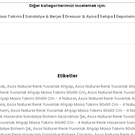
Diğer kategorilerimizi incelemek için:
asa Takımı
|
Sandalye & Berjer
|
Dresuar & Ayna
|
Sehpa
|
Depolama
Etiketler
lak
Asos Naturel Renk Yuvarlak Ahşap
Asos Naturel Renk Yuvarlak A
,
,
 Renk Yuvarlak Ahşap Masa Takımı 90x90 Cm
Asos Naturel Renk Yuva
,
Ahşap Masa Takımı 90x90 Cm - 4 Naturel
Asos Naturel Renk Yuvarlak 
,
nlı
Asos Naturel Renk Yuvarlak Ahşap Masa Takımı 90x90 Cm - 4 Natu
,
Bohem
Asos Naturel Renk Yuvarlak Ahşap Masa Takımı 90x90 Cm - 4 N
,
nk Hazeranlı Sandalye Bohem İskandinav Şık
Asos Naturel Renk Yuvar
,
Yuvarlak Ahşap Masa Takımı 90x90 Cm - 4 Naturel Renk Hazeranlı Sa
dalye Bohem Şık
Asos Naturel Renk Yuvarlak Ahşap Masa Takımı 90x9
,
Naturel Renk Hazeranlı Sandalye Bohem Tasarım
Asos Naturel Renk Y
,