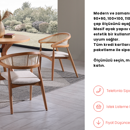
Modern ve zamansı
90×90, 100×100, 11
çap ölçüsünü aşağı
Masif ayak yapısı 
estetik bir kulla
uyum sağlar.
Tüm kredi kartları
paketleme ile sipar
Ölçünüzü seçin, me
katın.
Telefonla Sipa
İstek Listeme 
Fiyat Düşünce