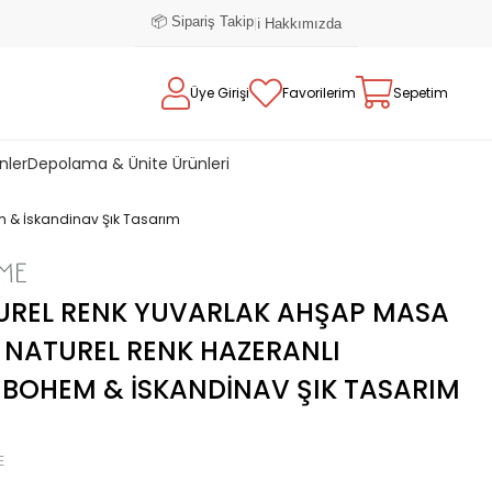
📦 Sipariş Takip
|
ℹ️ Hakkımızda
Üye Girişi
Favorilerim
Sepetim
nler
Depolama & Ünite Ürünleri
m & İskandinav Şık Tasarım
UREL RENK YUVARLAK AHŞAP MASA
4 NATUREL RENK HAZERANLI
BOHEM & İSKANDINAV ŞIK TASARIM
E