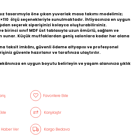
z tasarımıyla öne çıkan yuvarlak masa takımı modelimiz;
0×110 ölçü seçenekleriyle sunulmaktadır. İhtiyacınıza en uygun
dan seçerek siparişinizi kolayca oluşturabilirsiniz.
ve birinci sınıf MDF üst tablasıyla uzun ömürlü, sağlam ve
nım sunar. Küçük mutfaklardan geniş salonlara kadar her alana
na taksit imkânı, güvenli ödeme altyapısı ve profesyonel
işiniz güvenle hazırlanır ve tarafınıza ulaştırılır.
kânınıza en uygun boyutu belirleyin ve yaşam alanınıza şıklık
riş
Favorilere Ekle
Ekle
Karşılaştır
 Haber Ver
Kargo Bedava