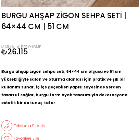
BURGU AHŞAP ZIGON SEHPA SETI |
64×44 CM | 51 CM
MARKA
:
ALBEROHOME
₺26.115
Burgu ahşap zigon sehpa seti, 64×44 cm ölçüsü ve 51 cm
yüksekliğiyle salon ve oturma alanları için pratik ve şık bir
kullanım sunar. İç içe geçebilen yapısı sayesinde yerden
tasarruf sağlar, burgu form ayak tasarımıyla dekorasyona
estetik bir dokunuş katar.
Telefonla Sipariş
Favorilere Ekle