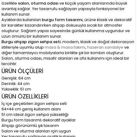
özellikle
salon
,
oturma odası
ve küçük yaşam alanlarında büyük
avantaj sağlar. Yer tasarrufu sağlayan yapısıyla fonksiyonel bir
kullanım sunar.
Ayaklarda kullanılan
burgu form tasarımı
, ürüne klasik ve dekoratif
bir karakter kazandırırken ahşap dokusuyla sıcak bir atmosfer
oluşturur. Sağlam yapısı sayesinde günlük kullanıma uygundur ve
uzun ömürlü bir kullanım sunar.
Burgu ahşap zigon sehpa seti
; modern, klasik ve doğal dekorasyon
stilleriyle uyumlu olup
masa & masa takımı
,
hazeran sandalye
ve
diğer tamamlayıcı mobilyalarla birlikte şık bir kombin oluşturur.
Salon, oturma odası, misafir alanları ve ofis kullanımı için ideal bir
tercihtir.
ÜRÜN ÖLÇÜLERİ
Genişlik: 64 cm
Derinlik: 44 cm
Yükseklik: 51 cm
ÜRÜN ÖZELLİKLERİ
İç içe geçebilen zigon sehpa seti
64×44 cm geniş kullanım alanı
51 cm ideal zigon sehpa yüksekliği
Burgu form tasarımlı dekoratif ayaklar
Ahşap görünümlü şık tasarım
Salon ve oturma alanları için uygun
Yer tasarrufu sağlayan pratik kullanım