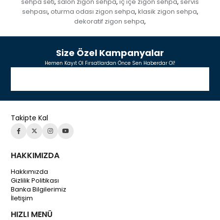
sehpa seti
salon zigon sehpa
iç içe zigon sehpa
servis
,
,
,
sehpası
oturma odası zigon sehpa
klasik zigon sehpa
,
,
,
dekoratif zigon sehpa
,
Size Özel Kampanyalar
Hemen Kayıt Ol Fırsatlardan Önce Sen Haberdar Ol!
Takipte Kal
HAKKIMIZDA
Hakkımızda
Gizlilik Politikası
Banka Bilgilerimiz
İletişim
HIZLI MENÜ