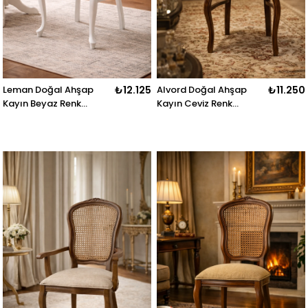
Leman Doğal Ahşap
₺12.125
Alvord Doğal Ahşap
₺11.250
Kayın Beyaz Renk
Kayın Ceviz Renk
Hazeranlı Kolçaklı
Kolçaklı Sandalye
Sandalye Detaylı İşçilik
Detaylı İşçilik Modern
Modern Şık Tasarım
Şık Tasarım