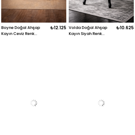
Boyne Doğal Ahşap
₺12.125
Volda Doğal Ahşap
₺10.625
Kayın Ceviz Renk
Kayın Siyah Renk
Hazeranlı Kolçaklı
Hazeranlı Sandalye
Sandalye Detaylı İşçilik
Detaylı İşçilik Modern
Modern Şık Tasarım
Şık Tasarım