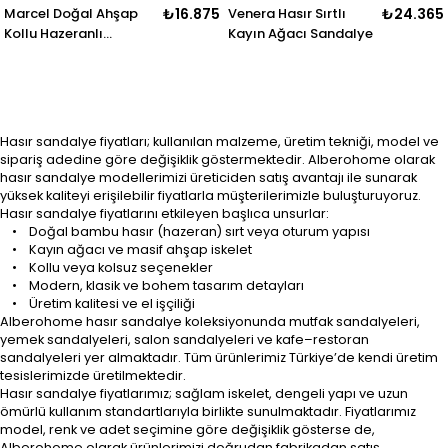
Marcel Doğal Ahşap
₺16.875
Venera Hasır Sırtlı
₺24.365
Kollu Hazeranlı
Kayın Ağacı Sandalye
Sandalye - Detaylı El
İşçiliği
Hasır sandalye fiyatları; kullanılan malzeme, üretim tekniği, model ve
sipariş adedine göre değişiklik göstermektedir. Alberohome olarak
hasır sandalye modellerimizi üreticiden satış avantajı ile sunarak
yüksek kaliteyi erişilebilir fiyatlarla müşterilerimizle buluşturuyoruz.
Hasır sandalye fiyatlarını etkileyen başlıca unsurlar:
• Doğal bambu hasır (hazeran) sırt veya oturum yapısı
• Kayın ağacı ve masif ahşap iskelet
• Kollu veya kolsuz seçenekler
• Modern, klasik ve bohem tasarım detayları
• Üretim kalitesi ve el işçiliği
Alberohome hasır sandalye koleksiyonunda mutfak sandalyeleri,
yemek sandalyeleri, salon sandalyeleri ve kafe–restoran
sandalyeleri yer almaktadır. Tüm ürünlerimiz Türkiye’de kendi üretim
tesislerimizde üretilmektedir.
Hasır sandalye fiyatlarımız; sağlam iskelet, dengeli yapı ve uzun
ömürlü kullanım standartlarıyla birlikte sunulmaktadır. Fiyatlarımız
model, renk ve adet seçimine göre değişiklik gösterse de,
Alberohome olarak ürünlerimizi doğrudan fabrikadan satış