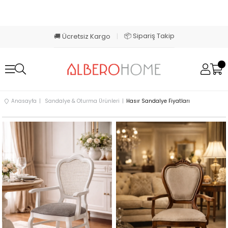
📦 Sipariş Takip
🚚 Ücretsiz Kargo
|
Anasayfa
Sandalye & Oturma Ürünleri
Hasır Sandalye Fiyatları