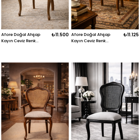
Afore Doğal Ahşap
₺11.500
Afore Doğal Ahşap
₺11.125
Kayın Ceviz Renk
Kayın Ceviz Renk
Hazeranlı Kolçaklı
Hazeranlı Sandalye
Sandalye Detaylı İşçilik
Detaylı İşçilik Modern
Modern Şık Tasarım
Şık Tasarım