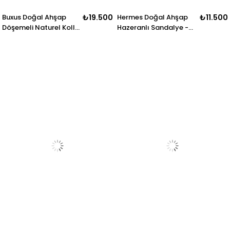
Buxus Doğal Ahşap
₺19.500
Hermes Doğal Ahşap
₺11.500
Döşemeli Naturel Kollu
Hazeranlı Sandalye -
Hasırlı Bar Sandalye El
Detaylı El İşçiliği
İşçiliği Bohem
İskandinav Tasarım