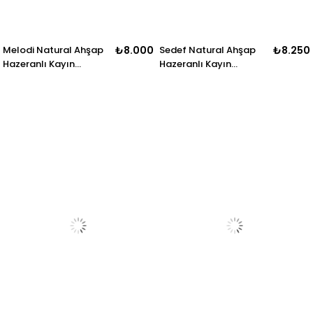
Melodi Natural Ahşap
₺8.000
Sedef Natural Ahşap
₺8.250
Hazeranlı Kayın
Hazeranlı Kayın
Sandalye Detaylı İşçilik
Sandalye Detaylı İşçilik
Modern Şık Tasarım
Modern Şık Tasarım