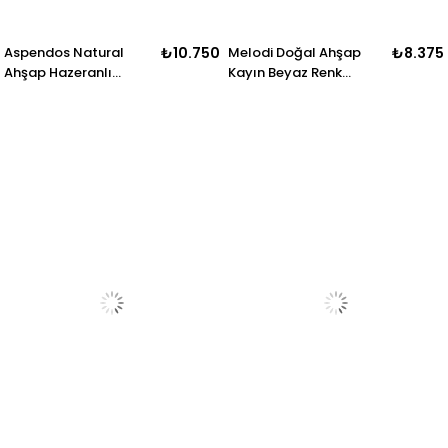
Aspendos Natural
₺10.750
Melodi Doğal Ahşap
₺8.375
Ahşap Hazeranlı
Kayın Beyaz Renk
Kolçaklı Sandalye
Hazeranlı Sandalye
Detaylı İşçilik Modern
Detaylı İşçilik Modern
Şık Tasarım
Şık Tasarım