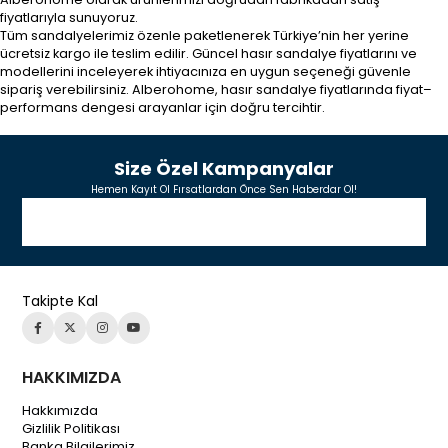
fiyatlarıyla sunuyoruz.
Tüm sandalyelerimiz özenle paketlenerek Türkiye’nin her yerine
ücretsiz kargo ile teslim edilir. Güncel hasır sandalye fiyatlarını ve
modellerini inceleyerek ihtiyacınıza en uygun seçeneği güvenle
sipariş verebilirsiniz. Alberohome, hasır sandalye fiyatlarında fiyat–
performans dengesi arayanlar için doğru tercihtir.
Size Özel Kampanyalar
Hemen Kayıt Ol Fırsatlardan Önce Sen Haberdar Ol!
Takipte Kal
HAKKIMIZDA
Hakkımızda
Gizlilik Politikası
Banka Bilgilerimiz