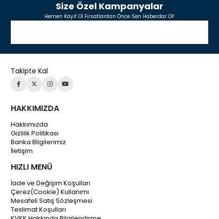
Size Özel Kampanyalar
Hemen Kayıt Ol Fırsatlardan Önce Sen Haberdar Ol!
Takipte Kal
HAKKIMIZDA
Hakkımızda
Gizlilik Politikası
Banka Bilgilerimiz
İletişim
HIZLI MENÜ
İade ve Değişim Koşulları
Çerez(Cookie) Kullanımı
Mesafeli Satış Sözleşmesi
Teslimat Koşulları
KVKK Hakkında Bilgilendirme