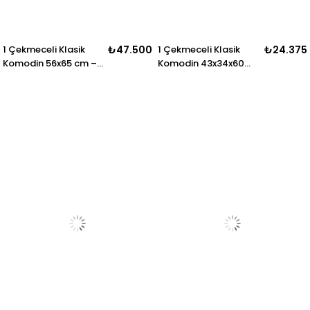
1 Çekmeceli Klasik
₺47.500
1 Çekmeceli Klasik
₺24.375
Komodin 56x65 cm –
Komodin 43x34x60
Oymalı Zarif Ayaklı
cm
Model