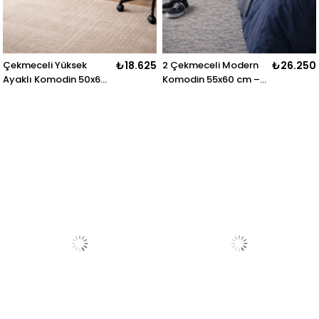
Çekmeceli Yüksek
₺18.625
2 Çekmeceli Modern
₺26.250
Ayaklı Komodin 50x65
Komodin 55x60 cm –
cm – Modern Yatak
Ayaklı Yatak Odası
Odası Komodini
Komodini