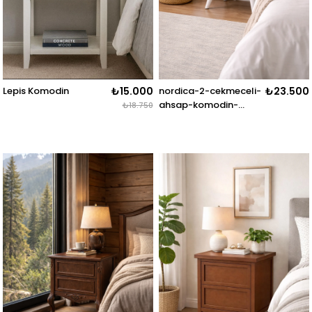
Lepis Komodin
₺15.000
nordica-2-cekmeceli-
₺23.500
ahsap-komodin-
₺18.750
modern-yan-sehpa-
42x60.jpg