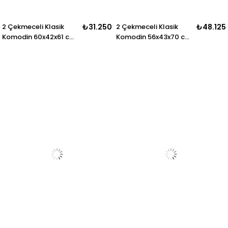
2 Çekmeceli Klasik
₺31.250
2 Çekmeceli Klasik
₺48.125
Komodin 60x42x61 cm
Komodin 56x43x70 cm
– Zarif Ayaklı Model
– Oymalı Zarif Ayaklı
Model