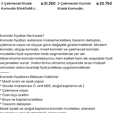
2 Çekmeceli Klasik
₺31.250
2 Çekmeceli Oymalı
₺33.750
Komodin 50x40x68 cm
Klasik Komodin
– Zarif Ayaklı Model
50x42x66 cm – Zarif
Ayaklı Model
Komidin Fiyatları Ne Kadar?
Komidin fiyatları; kullanılan malzeme kalitesi, tasarım detayları,
çekmece sayısı ve ölçüye göre değişiklik göstermektedir. Modern
komidin, ahşap komidin, masif komidin ve çekmeceli komidin
modelleri fiyat açısından farklı segmentlerde yer alır.
Alberohome komidin koleksiyonu; hem kaliteli hem de ulaşılabilir fiyat
seçenekleri sunar. Üretici firma olmamız sayesinde aracı maliyet
olmadan daha avantajlı fiyat politikası uygulanmaktadır.
⸻
Komidin Fiyatlarını Etkileyen Faktörler
* Masif oranı ve ayak yapısı
* Gövde malzemesi (1. sınıf MDF, doğal kaplama vb.)
* Çekmece sayısı
* Özel ölçü üretim
* Boya ve kaplama kalitesi
* Tasarım detayları
Masif ayaklı ve doğal kaplama komidin modelleri, standart