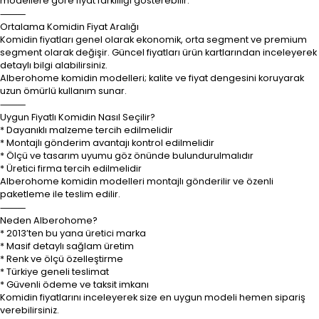
modellere göre fiyat farklılığı gösterebilir.
⸻
Ortalama Komidin Fiyat Aralığı
Komidin fiyatları genel olarak ekonomik, orta segment ve premium
segment olarak değişir. Güncel fiyatları ürün kartlarından inceleyerek
detaylı bilgi alabilirsiniz.
Alberohome komidin modelleri; kalite ve fiyat dengesini koruyarak
uzun ömürlü kullanım sunar.
⸻
Uygun Fiyatlı Komidin Nasıl Seçilir?
* Dayanıklı malzeme tercih edilmelidir
* Montajlı gönderim avantajı kontrol edilmelidir
* Ölçü ve tasarım uyumu göz önünde bulundurulmalıdır
* Üretici firma tercih edilmelidir
Alberohome komidin modelleri montajlı gönderilir ve özenli
paketleme ile teslim edilir.
⸻
Neden Alberohome?
* 2013’ten bu yana üretici marka
* Masif detaylı sağlam üretim
* Renk ve ölçü özelleştirme
* Türkiye geneli teslimat
* Güvenli ödeme ve taksit imkanı
Komidin fiyatlarını inceleyerek size en uygun modeli hemen sipariş
verebilirsiniz.