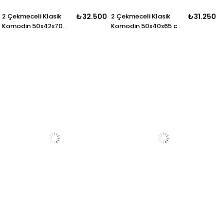
2 Çekmeceli Klasik
₺32.500
2 Çekmeceli Klasik
₺31.250
Komodin 50x42x70
Komodin 50x40x65 cm
cm – Zarif Ayaklı
– Zarif Ayaklı Model
Model