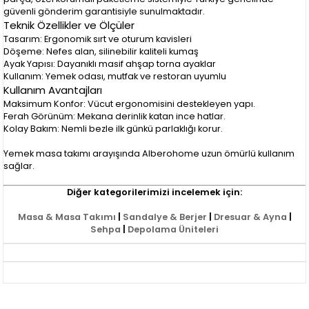
güvenli gönderim garantisiyle sunulmaktadır.
Teknik Özellikler ve Ölçüler
Tasarım: Ergonomik sırt ve oturum kavisleri
Döşeme: Nefes alan, silinebilir kaliteli kumaş
Ayak Yapısı: Dayanıklı masif ahşap torna ayaklar
Kullanım: Yemek odası, mutfak ve restoran uyumlu
Kullanım Avantajları
Maksimum Konfor: Vücut ergonomisini destekleyen yapı.
Ferah Görünüm: Mekana derinlik katan ince hatlar.
Kolay Bakım: Nemli bezle ilk günkü parlaklığı korur.
Yemek masa takımı arayışında Alberohome uzun ömürlü kullanım
sağlar.
Diğer kategorilerimizi incelemek için:
Masa & Masa Takımı
|
Sandalye & Berjer
|
Dresuar & Ayna
|
Sehpa
|
Depolama Üniteleri