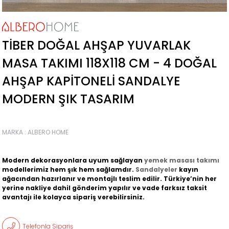
TIBER DOĞAL AHŞAP YUVARLAK
MASA TAKIMI 118X118 CM - 4 DOĞAL
AHŞAP KAPITONELI SANDALYE
MODERN ŞIK TASARIM
MARKA
:
ALBERO HOME
Modern dekorasyonlara uyum sağlayan
yemek masası takımı
modellerimiz hem şık hem sağlamdır.
Sandalyeler
kayın
ağacından hazırlanır ve montajlı teslim edilir. Türkiye’nin her
yerine nakliye dahil gönderim yapılır ve vade farksız taksit
avantajı ile kolayca sipariş verebilirsiniz.
Telefonla Sipariş