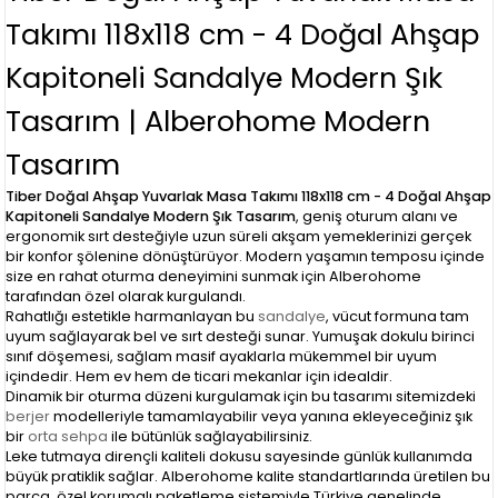
Takımı 118x118 cm - 4 Doğal Ahşap
Kapitoneli Sandalye Modern Şık
Tasarım | Alberohome Modern
Tasarım
Tiber Doğal Ahşap Yuvarlak Masa Takımı 118x118 cm - 4 Doğal Ahşap
Kapitoneli Sandalye Modern Şık Tasarım
, geniş oturum alanı ve
ergonomik sırt desteğiyle uzun süreli akşam yemeklerinizi gerçek
bir konfor şölenine dönüştürüyor. Modern yaşamın temposu içinde
size en rahat oturma deneyimini sunmak için Alberohome
tarafından özel olarak kurgulandı.
Rahatlığı estetikle harmanlayan bu
sandalye
, vücut formuna tam
uyum sağlayarak bel ve sırt desteği sunar. Yumuşak dokulu birinci
sınıf döşemesi, sağlam masif ayaklarla mükemmel bir uyum
içindedir. Hem ev hem de ticari mekanlar için idealdir.
Dinamik bir oturma düzeni kurgulamak için bu tasarımı sitemizdeki
berjer
modelleriyle tamamlayabilir veya yanına ekleyeceğiniz şık
bir
orta sehpa
ile bütünlük sağlayabilirsiniz.
Leke tutmaya dirençli kaliteli dokusu sayesinde günlük kullanımda
büyük pratiklik sağlar. Alberohome kalite standartlarında üretilen bu
parça, özel korumalı paketleme sistemiyle Türkiye genelinde