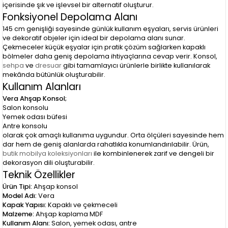
içerisinde şık ve işlevsel bir alternatif oluşturur.
Fonksiyonel Depolama Alanı
145 cm genişliği sayesinde günlük kullanım eşyaları, servis ürünleri
ve dekoratif objeler için ideal bir depolama alanı sunar.
Çekmeceler küçük eşyalar için pratik çözüm sağlarken kapaklı
bölmeler daha geniş depolama ihtiyaçlarına cevap verir. Konsol,
sehpa
ve
dresuar
gibi tamamlayıcı ürünlerle birlikte kullanılarak
mekânda bütünlük oluşturabilir.
Kullanım Alanları
Vera Ahşap Konsol;
Salon konsolu
Yemek odası büfesi
Antre konsolu
olarak çok amaçlı kullanıma uygundur. Orta ölçüleri sayesinde hem
dar hem de geniş alanlarda rahatlıkla konumlandırılabilir. Ürün,
butik mobilya koleksiyonları
ile kombinlenerek zarif ve dengeli bir
dekorasyon dili oluşturabilir.
Teknik Özellikler
Ürün Tipi:
Ahşap konsol
Model Adı:
Vera
Kapak Yapısı:
Kapaklı ve çekmeceli
Malzeme:
Ahşap kaplama MDF
Kullanım Alanı:
Salon, yemek odası, antre