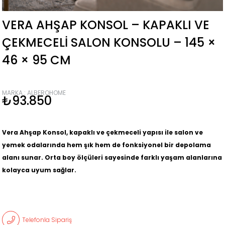
VERA AHŞAP KONSOL – KAPAKLI VE
ÇEKMECELI SALON KONSOLU – 145 ×
46 × 95 CM
MARKA
:
ALBEROHOME
₺93.850
Vera Ahşap Konsol, kapaklı ve çekmeceli yapısı ile salon ve
yemek odalarında hem şık hem de fonksiyonel bir depolama
alanı sunar. Orta boy ölçüleri sayesinde farklı yaşam alanlarına
kolayca uyum sağlar.
Telefonla Sipariş