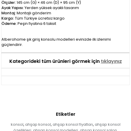
Ölçüler:
145 cm (G) × 46 cm (D) × 95 cm (Y)
Ayak Yapısı:
Yerden yüksek ayaklı tasarım
Montaj:
Montajlı gönderim
Kargo:
Tüm Türkiye ücretsiz kargo
Ödeme:
Peşin fiyatına 6 taksit
Alberohome şık giriş konsolu modelleri evinizde ilk izlenimi
güçlendirir.
Kategorideki tüm ürünleri görmek için
tıklayınız
Etiketler
konsol
ahşap konsol
ahşap konsol fiyatları
ahşap konsol
,
,
,
özellikleri
ahşap konsol modelleri
ahşap konsol salon
,
,
,