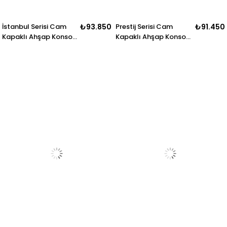
İstanbul Serisi Cam
₺93.850
Prestij Serisi Cam
₺91.450
Kapaklı Ahşap Konsol
Kapaklı Ahşap Konsol
– Dekoratif Desenli
– Geniş Depolama
Salon Konsolu – 200 ×
Alanlı Modern Salon
45 × 85 cm
Konsolu – 200 × 43 ×
80 cm