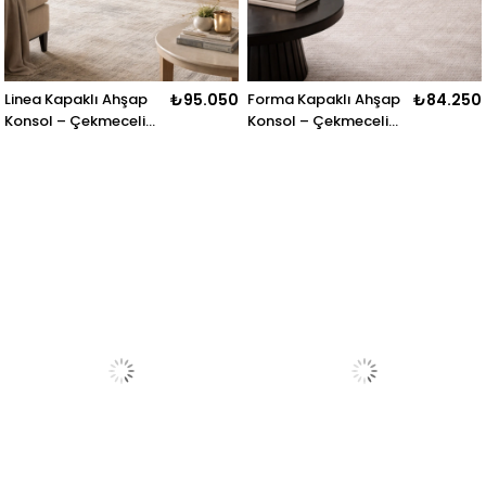
Linea Kapaklı Ahşap
₺95.050
Forma Kapaklı Ahşap
₺84.250
Konsol – Çekmeceli
Konsol – Çekmeceli
Geniş Depolama
Geniş Salon ve Antre
Ünitesi – 200 × 43 ×
Konsolu – 200 × 45 ×
80 cm
85 cm