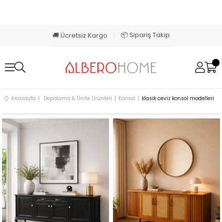
📦 Sipariş Takip
🚚 Ücretsiz Kargo
|
Anasayfa
Depolama & Ünite Ürünleri
Konsol
klasik ceviz konsol modelleri