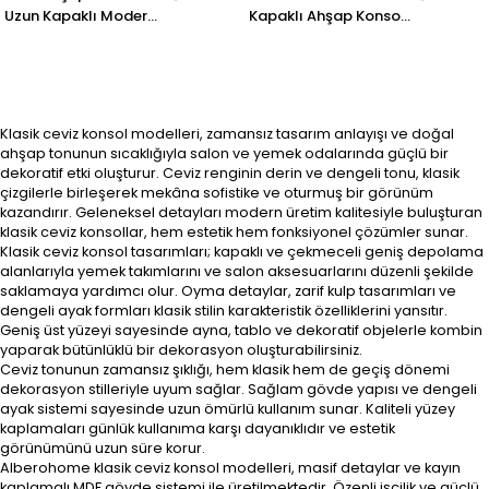
Uzun Kapaklı Modern
Kapaklı Ahşap Konsol
Salon Büfesi – 220 ×
– Klasik Çizgili Salon
49 × 84 cm
Konsolu – 190 × 43 ×
84 cm
Klasik ceviz konsol modelleri, zamansız tasarım anlayışı ve doğal
ahşap tonunun sıcaklığıyla salon ve yemek odalarında güçlü bir
dekoratif etki oluşturur. Ceviz renginin derin ve dengeli tonu, klasik
çizgilerle birleşerek mekâna sofistike ve oturmuş bir görünüm
kazandırır. Geleneksel detayları modern üretim kalitesiyle buluşturan
klasik ceviz konsollar, hem estetik hem fonksiyonel çözümler sunar.
Klasik ceviz konsol tasarımları; kapaklı ve çekmeceli geniş depolama
alanlarıyla yemek takımlarını ve salon aksesuarlarını düzenli şekilde
saklamaya yardımcı olur. Oyma detaylar, zarif kulp tasarımları ve
dengeli ayak formları klasik stilin karakteristik özelliklerini yansıtır.
Geniş üst yüzeyi sayesinde ayna, tablo ve dekoratif objelerle kombin
yaparak bütünlüklü bir dekorasyon oluşturabilirsiniz.
Ceviz tonunun zamansız şıklığı, hem klasik hem de geçiş dönemi
dekorasyon stilleriyle uyum sağlar. Sağlam gövde yapısı ve dengeli
ayak sistemi sayesinde uzun ömürlü kullanım sunar. Kaliteli yüzey
kaplamaları günlük kullanıma karşı dayanıklıdır ve estetik
görünümünü uzun süre korur.
Alberohome klasik ceviz konsol modelleri, masif detaylar ve kayın
kaplamalı MDF gövde sistemi ile üretilmektedir. Özenli işçilik ve güçlü