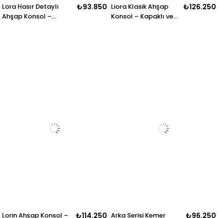
Lora Hasır Detaylı
₺93.850
Liora Klasik Ahşap
₺126.250
Ahşap Konsol –
Konsol – Kapaklı ve
Çekmeceli ve Kapaklı
Çekmeceli Salon
Salon Konsolu – 200 ×
Büfesi – 180 × 49 × 97
43 × 80 cm
cm
Lorin Ahşap Konsol –
₺114.250
Arka Serisi Kemer
₺96.250