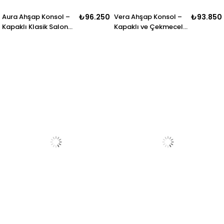
Aura Ahşap Konsol –
₺96.250
Vera Ahşap Konsol –
₺93.850
Kapaklı Klasik Salon
Kapaklı ve Çekmeceli
Konsolu – 180 × 42 ×
Salon Konsolu – 145 ×
91 cm
46 × 95 cm