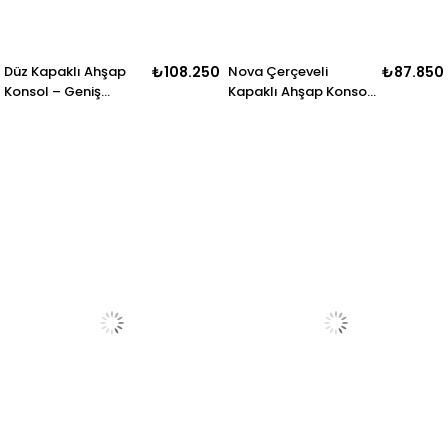
Düz Kapaklı Ahşap
₺108.250
Nova Çerçeveli
₺87.850
Konsol – Geniş
Kapaklı Ahşap Konsol
Depolama Alanlı
– Geniş Depolama
Salon ve Antre
Alanlı Salon ve Yemek
Konsolu – 200 × 52 ×
Odası Konsolu – 180
90 cm
cm