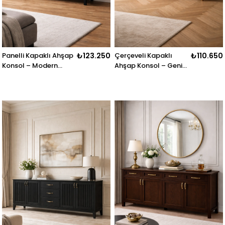
Panelli Kapaklı Ahşap
₺123.250
Çerçeveli Kapaklı
₺110.650
Konsol – Modern
Ahşap Konsol – Geniş
Salon ve Antre
Gövdeli Modern Salon
Konsolu – 200 × 42 ×
Konsolu – 200 × 43 ×
80 cm
85 cm